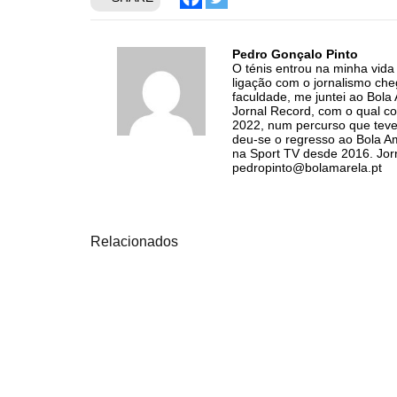
Pedro Gonçalo Pinto
O ténis entrou na minha vid
ligação com o jornalismo ch
faculdade, me juntei ao Bol
Jornal Record, com o qual co
2022, num percurso que teve
deu-se o regresso ao Bola Am
na Sport TV desde 2016. Jorn
pedropinto@bolamarela.pt
Relacionados