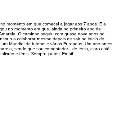
a no momento em que comecei a jogar aos 7 anos. E a
egou no momento em que, ainda no primeiro ano de
a Amarela. O caminho seguiu com quase nove anos no
ntinuo a colaborar mesmo depois de sair no início de
 um Mundial de futebol e vários Europeus. Um ano antes,
arela, sendo que sou comentador - de ténis, claro está -
alismo e ténis. Sempre juntos. Email: