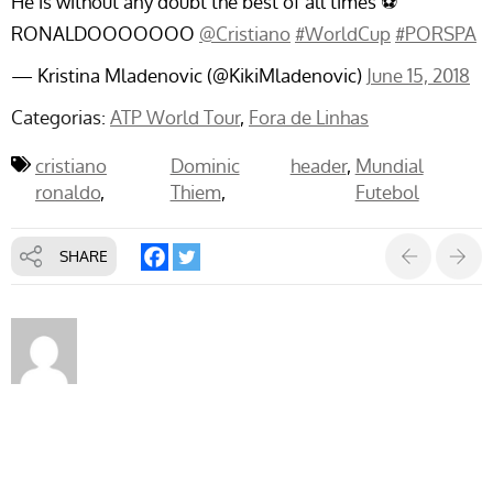
He is without any doubt the best of all times ⚽
RONALDOOOOOOO
@Cristiano
#WorldCup
#PORSPA
— Kristina Mladenovic (@KikiMladenovic)
June 15, 2018
Categorias:
ATP World Tour
Fora de Linhas
cristiano
Dominic
header
Mundial
ronaldo
Thiem
Futebol
SHARE