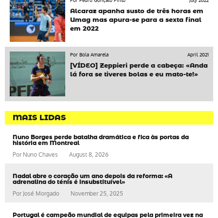
Por Pedro Gonçalo Pinto
July 2022
Alcaraz apanha susto de três horas em
Umag mas apura-se para a sexta final
em 2022
Por Bola Amarela
April 2021
[VÍDEO] Zeppieri perde a cabeça: «Anda
lá fora se tiveres bolas e eu mato-te!»
MAIS LIDAS
Nuno Borges perde batalha dramática e fica às portas da
história em Montreal
Por
Nuno Chaves
August 8, 2026
Nadal abre o coração um ano depois da reforma: «A
adrenalina do ténis é insubstituível»
Por
José Morgado
November 25, 2025
Portugal é campeão mundial de equipas pela primeira vez na