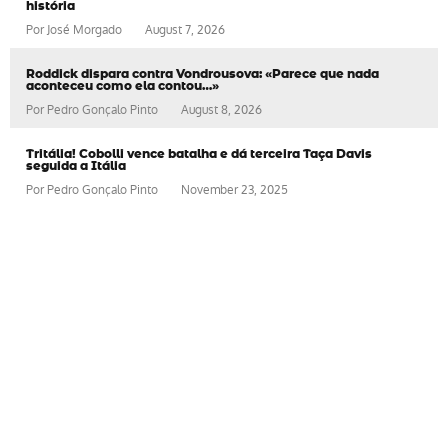
história
Por
José Morgado
August 7, 2026
Roddick dispara contra Vondrousova: «Parece que nada
aconteceu como ela contou…»
Por
Pedro Gonçalo Pinto
August 8, 2026
Tritália! Cobolli vence batalha e dá terceira Taça Davis
seguida a Itália
Por
Pedro Gonçalo Pinto
November 23, 2025