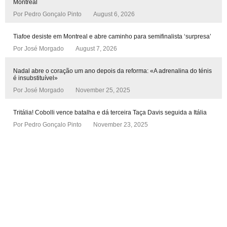
Montreal
Por
Pedro Gonçalo Pinto
August 6, 2026
Tiafoe desiste em Montreal e abre caminho para semifinalista ‘surpresa’
Por
José Morgado
August 7, 2026
Nadal abre o coração um ano depois da reforma: «A adrenalina do ténis
é insubstituível»
Por
José Morgado
November 25, 2025
Tritália! Cobolli vence batalha e dá terceira Taça Davis seguida a Itália
Por
Pedro Gonçalo Pinto
November 23, 2025