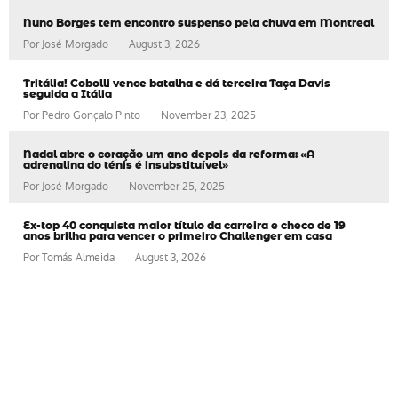
Nuno Borges tem encontro suspenso pela chuva em Montreal
Por
José Morgado
August 3, 2026
Tritália! Cobolli vence batalha e dá terceira Taça Davis
seguida a Itália
Por
Pedro Gonçalo Pinto
November 23, 2025
Nadal abre o coração um ano depois da reforma: «A
adrenalina do ténis é insubstituível»
Por
José Morgado
November 25, 2025
Ex-top 40 conquista maior título da carreira e checo de 19
anos brilha para vencer o primeiro Challenger em casa
Por
Tomás Almeida
August 3, 2026