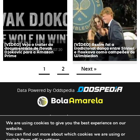
[VÍDEO] Veja o trailer do
[VÍDEO] Assim foi a
documentário de Novak
tradicional dança entre Sinner
Djokovic para a Amazon
e Noskova como campeões de
Prime
Wimbledon
1
2
Next »
Data Powered by Oddspedia
theme by
meow
We are using cookies to give you the best experience on our
website.
You can find out more about which cookies we are using or
Quem Somos
switch them off in
settings
.