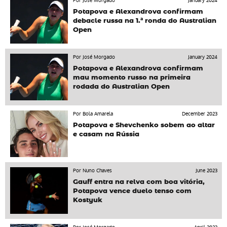
Por José Morgado
January 2024
Potapova e Alexandrova confirmam
debacle russa na 1.ª ronda do Australian
Open
Por José Morgado
January 2024
Potapova e Alexandrova confirmam
mau momento russo na primeira
rodada do Australian Open
Por Bola Amarela
December 2023
Potapova e Shevchenko sobem ao altar
e casam na Rússia
Por Nuno Chaves
June 2023
Gauff entra na relva com boa vitória,
Potapova vence duelo tenso com
Kostyuk