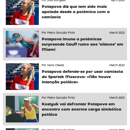
Por José Morgado
April 2023
Potapova diz que tem sido mais
apoiada desde a polémica com a
camisola
Por Pedro Gonçalo Pinto
March 2023
Potapova imune a polémicas
surpreende Gauff rumo aos ‘oitavos’ em
Miami
Por Nuno Chaves
March 2023
Potapova defende-se por usar camisola
do Spartak Moscovo: «Não houve
intenção política»
Por Pedro Gonçalo Pinto
March 2023
Kostyuk vai defrontar Potapova em
encontro com enorme carga simbólica
política