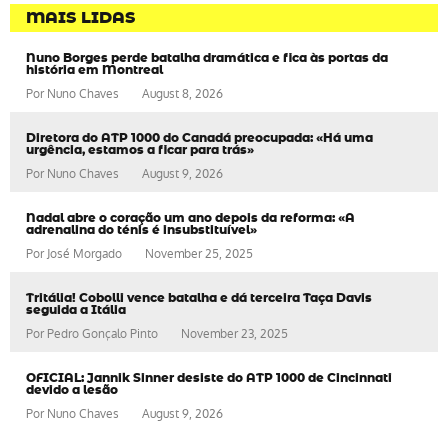
MAIS LIDAS
Nuno Borges perde batalha dramática e fica às portas da
história em Montreal
Por
Nuno Chaves
August 8, 2026
Diretora do ATP 1000 do Canadá preocupada: «Há uma
urgência, estamos a ficar para trás»
Por
Nuno Chaves
August 9, 2026
Nadal abre o coração um ano depois da reforma: «A
adrenalina do ténis é insubstituível»
Por
José Morgado
November 25, 2025
Tritália! Cobolli vence batalha e dá terceira Taça Davis
seguida a Itália
Por
Pedro Gonçalo Pinto
November 23, 2025
OFICIAL: Jannik Sinner desiste do ATP 1000 de Cincinnati
devido a lesão
Por
Nuno Chaves
August 9, 2026