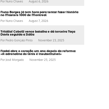
Por
Nuno Chaves
August 6, 2026
Nuno Borges já tem hora para tentar fazer história
no Masters 1000 de Montreal
Por
Nuno Chaves
August 7, 2026
Tritália! Cobolli vence batalha e dá terceira Taça
Davis seguida a Itália
Por
Pedro Gonçalo Pinto
November 23, 2025
Nadal abre o coração um ano depois da reforma:
«A adrenalina do ténis é insubstituível»
Por
José Morgado
November 25, 2025