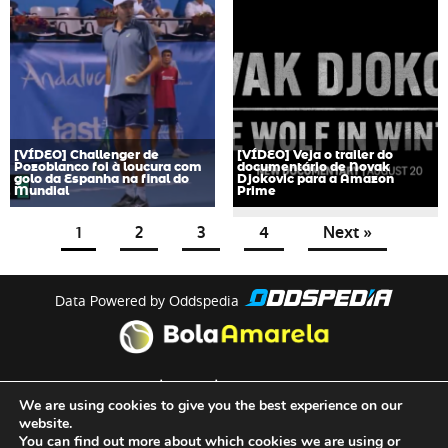
[VÍDEO] Challenger de
[VÍDEO] Veja o trailer do
Pozoblanco foi à loucura com
documentário de Novak
golo da Espanha na final do
Djokovic para a Amazon
Mundial
Prime
1
2
3
4
Next »
Data Powered by Oddspedia
theme by
meow
We are using cookies to give you the best experience on our
website.
You can find out more about which cookies we are using or