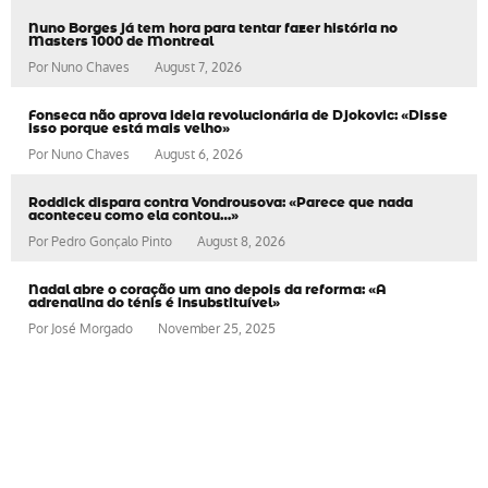
Nuno Borges já tem hora para tentar fazer história no
Masters 1000 de Montreal
Por
Nuno Chaves
August 7, 2026
Fonseca não aprova ideia revolucionária de Djokovic: «Disse
isso porque está mais velho»
Por
Nuno Chaves
August 6, 2026
Roddick dispara contra Vondrousova: «Parece que nada
aconteceu como ela contou…»
Por
Pedro Gonçalo Pinto
August 8, 2026
Nadal abre o coração um ano depois da reforma: «A
adrenalina do ténis é insubstituível»
Por
José Morgado
November 25, 2025