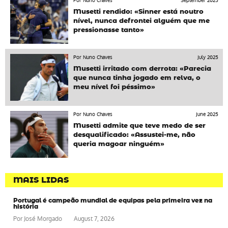
Por Nuno Chaves
September 2025
Musetti rendido: «Sinner está noutro
nível, nunca defrontei alguém que me
pressionasse tanto»
Por Nuno Chaves
July 2025
Musetti irritado com derrota: «Parecia
que nunca tinha jogado em relva, o
meu nível foi péssimo»
Por Nuno Chaves
June 2025
Musetti admite que teve medo de ser
desqualificado: «Assustei-me, não
queria magoar ninguém»
MAIS LIDAS
Portugal é campeão mundial de equipas pela primeira vez na
história
Por
José Morgado
August 7, 2026