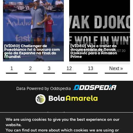
[VÍDEO] Challenger de
[VÍDEO] Veja o trailer do
Pozoblanco foi à loucura com
documentário de Novak
golo da Espanha na final do
Djokovic para a Amazon
Mundial
Prime
1
2
3
12
13
Next »
Data Powered by Oddspedia
theme by
meow
We are using cookies to give you the best experience on our
website.
You can find out more about which cookies we are using or