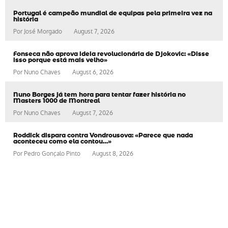
Portugal é campeão mundial de equipas pela primeira vez na
história
Por
José Morgado
August 7, 2026
Fonseca não aprova ideia revolucionária de Djokovic: «Disse
isso porque está mais velho»
Por
Nuno Chaves
August 6, 2026
Nuno Borges já tem hora para tentar fazer história no
Masters 1000 de Montreal
Por
Nuno Chaves
August 7, 2026
Roddick dispara contra Vondrousova: «Parece que nada
aconteceu como ela contou…»
Por
Pedro Gonçalo Pinto
August 8, 2026