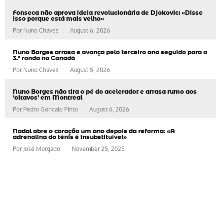
Fonseca não aprova ideia revolucionária de Djokovic: «Disse
isso porque está mais velho»
Por
Nuno Chaves
August 6, 2026
Nuno Borges arrasa e avança pelo terceiro ano seguido para a
3.ª ronda no Canadá
Por
Nuno Chaves
August 5, 2026
Nuno Borges não tira o pé do acelerador e arrasa rumo aos
‘oitavos’ em Montreal
Por
Pedro Gonçalo Pinto
August 6, 2026
Nadal abre o coração um ano depois da reforma: «A
adrenalina do ténis é insubstituível»
Por
José Morgado
November 25, 2025