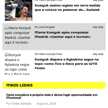
Por Pedro Gonçalo Pinto
May 2026
Kostyuk assina registo em terra batida
que a coloca no patamar de… Swiatek
Por José Morgado
May 2026
Marta Kostyuk após conquistar
Madrid: «Ganhar aqui é incrível»
Por Pedro Gonçalo Pinto
May 2026
Kostyuk dispara e Rybakina segue no
topo: como fica a Race para as WTA
Finals
MAIS LIDAS
Faria complica a própria vida e deixa fugir oportunidade em
Montreal
Por
Tomás Almeida
August 6, 2026