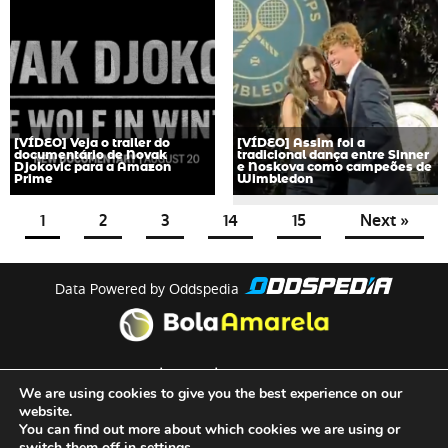
[VÍDEO] Veja o trailer do
[VÍDEO] Assim foi a
documentário de Novak
tradicional dança entre Sinner
Djokovic para a Amazon
e Noskova como campeões de
Prime
Wimbledon
1
2
3
14
15
Next »
Data Powered by Oddspedia
theme by
meow
We are using cookies to give you the best experience on our
website.
You can find out more about which cookies we are using or
Quem Somos
switch them off in
settings
.