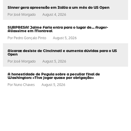
Sinner gera apreensão em Itália a um mês do US Open
Por
José Morgado
August 4, 2026
SURPRESA! Jaime Faria entra para o lugar de… Auger-
Aliassime em Montreal
Por
Pedro Gonçalo Pinto
August 5, 2026
Alcaraz desiste de Cincinnati e aumenta dúvidas para o US
Open
Por
José Morgado
August 5, 2026
A honestidade de Pegula sobre a peculiar final de
Washington: «Tive jogar quase por obrigação»
Por
Nuno Chaves
August 5, 2026