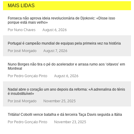
MAIS LIDAS
Fonseca não aprova ideia revolucionária de Djokovic: «Disse isso
porque está mais velho»
Por
Nuno Chaves
August 6, 2026
Portugal é campeão mundial de equipas pela primeira vez na história
Por
José Morgado
August 7, 2026
Nuno Borges não tira o pé do acelerador e arrasa rumo aos ‘oitavos’ em
Montreal
Por
Pedro Gonçalo Pinto
August 6, 2026
Nadal abre o coração um ano depois da reforma: «A adrenalina do ténis
é insubstituível»
Por
José Morgado
November 25, 2025
Tritália! Cobolli vence batalha e dá terceira Taça Davis seguida a Itália
Por
Pedro Gonçalo Pinto
November 23, 2025