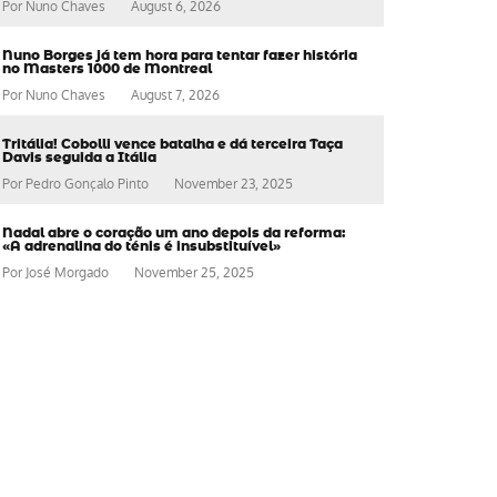
Por
Nuno Chaves
August 6, 2026
Nuno Borges já tem hora para tentar fazer história
no Masters 1000 de Montreal
Por
Nuno Chaves
August 7, 2026
Tritália! Cobolli vence batalha e dá terceira Taça
Davis seguida a Itália
Por
Pedro Gonçalo Pinto
November 23, 2025
Nadal abre o coração um ano depois da reforma:
«A adrenalina do ténis é insubstituível»
Por
José Morgado
November 25, 2025