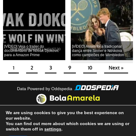
[VÍDEO] Veja o trailer do
[VÍDEO] Assim foi a tradicional
documentário de Novak Djokovic
dança entre Sinner e Noskova
para a Amazon Prime
como campeões de Wimbledon
1
2
3
9
10
Next »
Data Powered by Oddspedia
theme by
meow
We are using cookies to give you the best experience on
our website.
You can find out more about which cookies we are using or
switch them off in
settings
.
Quem Somos