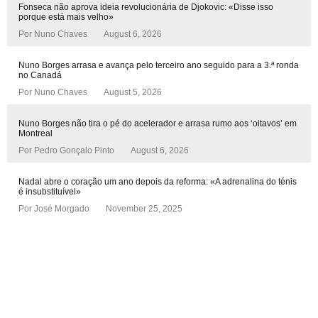
Fonseca não aprova ideia revolucionária de Djokovic: «Disse isso
porque está mais velho»
Por
Nuno Chaves
August 6, 2026
Nuno Borges arrasa e avança pelo terceiro ano seguido para a 3.ª ronda
no Canadá
Por
Nuno Chaves
August 5, 2026
Nuno Borges não tira o pé do acelerador e arrasa rumo aos ‘oitavos’ em
Montreal
Por
Pedro Gonçalo Pinto
August 6, 2026
Nadal abre o coração um ano depois da reforma: «A adrenalina do ténis
é insubstituível»
Por
José Morgado
November 25, 2025