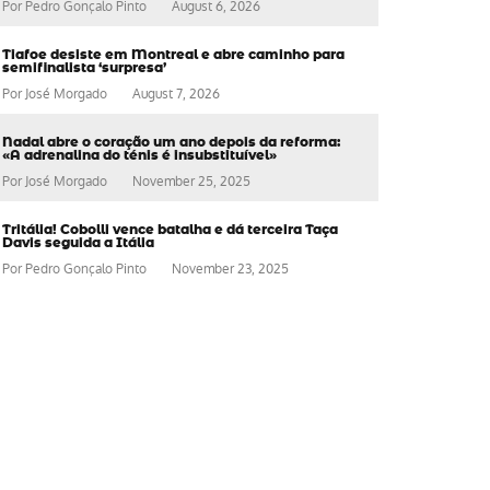
Por
Pedro Gonçalo Pinto
August 6, 2026
Tiafoe desiste em Montreal e abre caminho para
semifinalista ‘surpresa’
Por
José Morgado
August 7, 2026
Nadal abre o coração um ano depois da reforma:
«A adrenalina do ténis é insubstituível»
Por
José Morgado
November 25, 2025
Tritália! Cobolli vence batalha e dá terceira Taça
Davis seguida a Itália
Por
Pedro Gonçalo Pinto
November 23, 2025