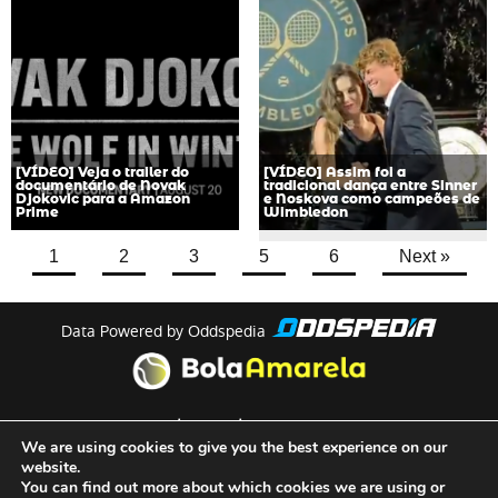
[VÍDEO] Veja o trailer do
[VÍDEO] Assim foi a
documentário de Novak
tradicional dança entre Sinner
Djokovic para a Amazon
e Noskova como campeões de
Prime
Wimbledon
1
2
3
5
6
Next »
Data Powered by Oddspedia
theme by
meow
We are using cookies to give you the best experience on our
website.
You can find out more about which cookies we are using or