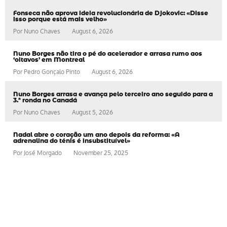
Fonseca não aprova ideia revolucionária de Djokovic: «Disse
isso porque está mais velho»
Por
Nuno Chaves
August 6, 2026
Nuno Borges não tira o pé do acelerador e arrasa rumo aos
‘oitavos’ em Montreal
Por
Pedro Gonçalo Pinto
August 6, 2026
Nuno Borges arrasa e avança pelo terceiro ano seguido para a
3.ª ronda no Canadá
Por
Nuno Chaves
August 5, 2026
Nadal abre o coração um ano depois da reforma: «A
adrenalina do ténis é insubstituível»
Por
José Morgado
November 25, 2025