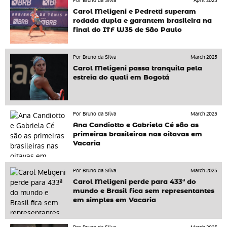
Por Bruno da Silva
April 2025
Carol Meligeni e Pedretti superam
rodada dupla e garantem brasileira na
final do ITF W35 de São Paulo
Por Bruno da Silva
March 2025
Carol Meligeni passa tranquila pela
estreia do quali em Bogotá
Por Bruno da Silva
March 2025
Ana Candiotto e Gabriela Cé são as
primeiras brasileiras nas oitavas em
Vacaria
Por Bruno da Silva
March 2025
Carol Meligeni perde para 433ª do
mundo e Brasil fica sem representantes
em simples em Vacaria