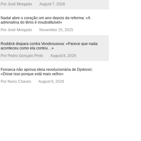
Por
José Morgado
August 7, 2026
Nadal abre o coração um ano depois da reforma: «A
adrenalina do ténis é insubstituível»
Por
José Morgado
November 25, 2025
Roddick dispara contra Vondrousova: «Parece que nada
aconteceu como ela contou…»
Por
Pedro Gonçalo Pinto
August 8, 2026
Fonseca não aprova ideia revolucionária de Djokovic:
«Disse isso porque está mais velho»
Por
Nuno Chaves
August 6, 2026