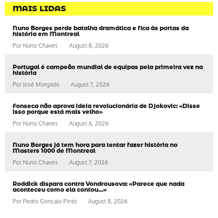
MAIS LIDAS
Nuno Borges perde batalha dramática e fica às portas da
história em Montreal
Por
Nuno Chaves
August 8, 2026
Portugal é campeão mundial de equipas pela primeira vez na
história
Por
José Morgado
August 7, 2026
Fonseca não aprova ideia revolucionária de Djokovic: «Disse
isso porque está mais velho»
Por
Nuno Chaves
August 6, 2026
Nuno Borges já tem hora para tentar fazer história no
Masters 1000 de Montreal
Por
Nuno Chaves
August 7, 2026
Roddick dispara contra Vondrousova: «Parece que nada
aconteceu como ela contou…»
Por
Pedro Gonçalo Pinto
August 8, 2026