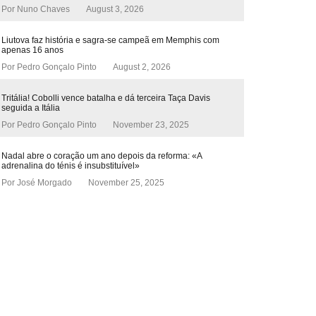
Por
Nuno Chaves
August 3, 2026
Liutova faz história e sagra-se campeã em Memphis com
apenas 16 anos
Por
Pedro Gonçalo Pinto
August 2, 2026
Tritália! Cobolli vence batalha e dá terceira Taça Davis
seguida a Itália
Por
Pedro Gonçalo Pinto
November 23, 2025
Nadal abre o coração um ano depois da reforma: «A
adrenalina do ténis é insubstituível»
Por
José Morgado
November 25, 2025