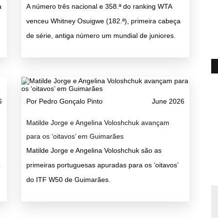
a
A número três nacional e 358.ª do ranking WTA
venceu Whitney Osuigwe (182.ª), primeira cabeça
de série, antiga número um mundial de juniores.
6
Por Pedro Gonçalo Pinto
June 2026
Matilde Jorge e Angelina Voloshchuk avançam
para os ‘oitavos’ em Guimarães
Matilde Jorge e Angelina Voloshchuk são as
o
primeiras portuguesas apuradas para os ‘oitavos’
do ITF W50 de Guimarães.