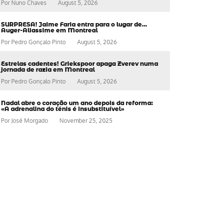
Por
Nuno Chaves
August 5, 2026
SURPRESA! Jaime Faria entra para o lugar de…
Auger-Aliassime em Montreal
Por
Pedro Gonçalo Pinto
August 5, 2026
Estrelas cadentes! Griekspoor apaga Zverev numa
jornada de razia em Montreal
Por
Pedro Gonçalo Pinto
August 5, 2026
Nadal abre o coração um ano depois da reforma:
«A adrenalina do ténis é insubstituível»
Por
José Morgado
November 25, 2025