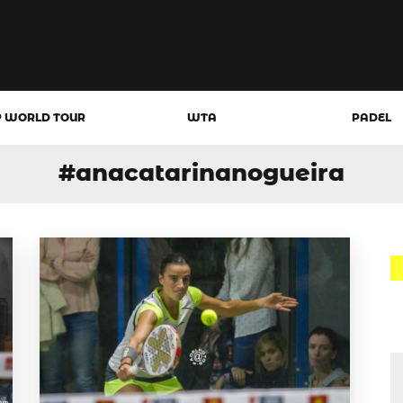
P WORLD TOUR
WTA
PADEL
#anacatarinanogueira