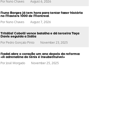
Por
Nuno Chaves
August 6, 2026
Nuno Borges já tem hora para tentar fazer história
no Masters 1000 de Montreal
Por
Nuno Chaves
August 7, 2026
Tritália! Cobolli vence batalha e dá terceira Taça
Davis seguida a Itália
Por
Pedro Gonçalo Pinto
November 23, 2025
Nadal abre o coração um ano depois da reforma:
«A adrenalina do ténis é insubstituível»
Por
José Morgado
November 25, 2025