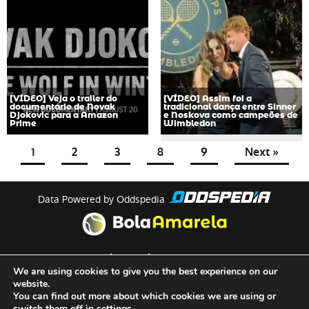
[VÍDEO] Veja o trailer do
[VÍDEO] Assim foi a
documentário de Novak
tradicional dança entre Sinner
Djokovic para a Amazon
e Noskova como campeões de
Prime
Wimbledon
1
2
3
8
9
Next »
Data Powered by Oddspedia
theme by
meow
We are using cookies to give you the best experience on our
website.
You can find out more about which cookies we are using or
Quem Somos
switch them off in
settings
.