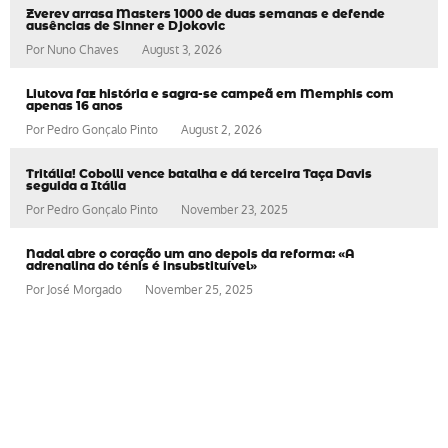
Zverev arrasa Masters 1000 de duas semanas e defende
ausências de Sinner e Djokovic
Por
Nuno Chaves
August 3, 2026
Liutova faz história e sagra-se campeã em Memphis com
apenas 16 anos
Por
Pedro Gonçalo Pinto
August 2, 2026
Tritália! Cobolli vence batalha e dá terceira Taça Davis
seguida a Itália
Por
Pedro Gonçalo Pinto
November 23, 2025
Nadal abre o coração um ano depois da reforma: «A
adrenalina do ténis é insubstituível»
Por
José Morgado
November 25, 2025