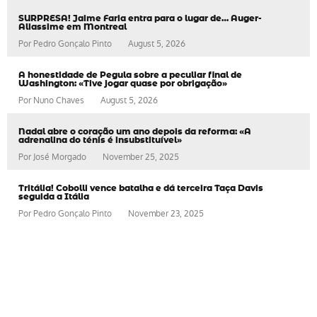
SURPRESA! Jaime Faria entra para o lugar de… Auger-
Aliassime em Montreal
Por
Pedro Gonçalo Pinto
August 5, 2026
A honestidade de Pegula sobre a peculiar final de
Washington: «Tive jogar quase por obrigação»
Por
Nuno Chaves
August 5, 2026
Nadal abre o coração um ano depois da reforma: «A
adrenalina do ténis é insubstituível»
Por
José Morgado
November 25, 2025
Tritália! Cobolli vence batalha e dá terceira Taça Davis
seguida a Itália
Por
Pedro Gonçalo Pinto
November 23, 2025