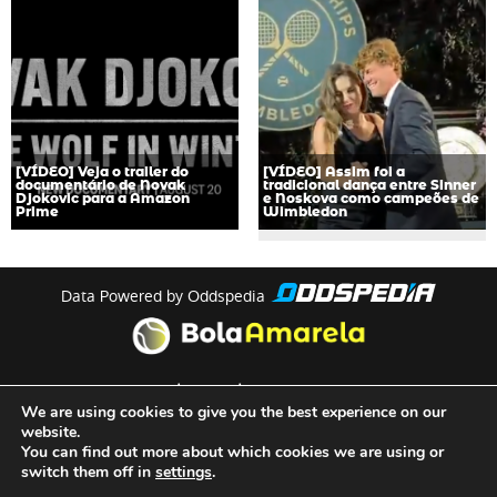
[VÍDEO] Veja o trailer do
[VÍDEO] Assim foi a
documentário de Novak
tradicional dança entre Sinner
Djokovic para a Amazon
e Noskova como campeões de
Prime
Wimbledon
Data Powered by Oddspedia
theme by
meow
We are using cookies to give you the best experience on our
website.
You can find out more about which cookies we are using or
Quem Somos
switch them off in
settings
.
Termos e Condições de Utilização