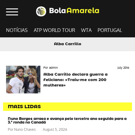
NOTÍCIAS
ATP WORLD TOUR
WTA
PORTUGAL
Alba Carrillo
Por admin
July 2016
Alba Carrillo declara guerra a
Feliciano: «Traiu-me com 200
mulheres»
MAIS LIDAS
Nuno Borges arrasa e avança pelo terceiro ano seguido para a
3.ª ronda no Canadá
Por
Nuno Chaves
August 5, 2026