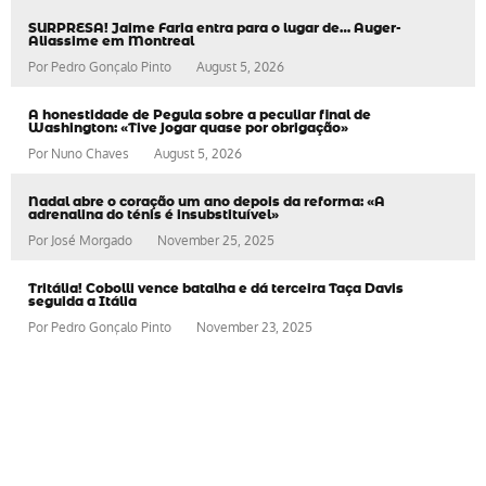
SURPRESA! Jaime Faria entra para o lugar de… Auger-
Aliassime em Montreal
Por
Pedro Gonçalo Pinto
August 5, 2026
A honestidade de Pegula sobre a peculiar final de
Washington: «Tive jogar quase por obrigação»
Por
Nuno Chaves
August 5, 2026
Nadal abre o coração um ano depois da reforma: «A
adrenalina do ténis é insubstituível»
Por
José Morgado
November 25, 2025
Tritália! Cobolli vence batalha e dá terceira Taça Davis
seguida a Itália
Por
Pedro Gonçalo Pinto
November 23, 2025