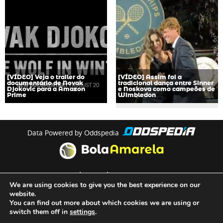
[VÍDEO] Veja o trailer do
[VÍDEO] Assim foi a
documentário de Novak
tradicional dança entre Sinner
Djokovic para a Amazon
e Noskova como campeões de
Prime
Wimbledon
Data Powered by Oddspedia
theme by
meow
We are using cookies to give you the best experience on our
website.
You can find out more about which cookies we are using or
Quem Somos
switch them off in
settings
.
Termos e Condições de Utilização