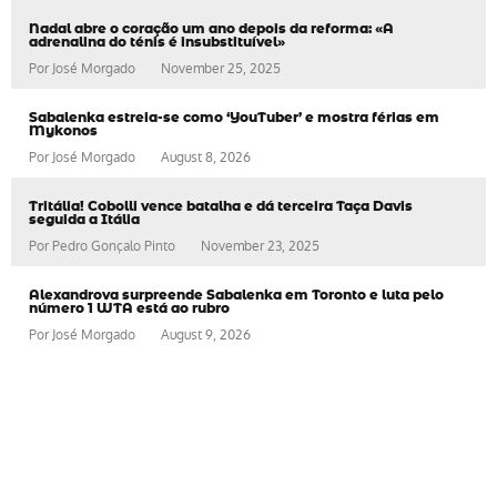
Nadal abre o coração um ano depois da reforma: «A
adrenalina do ténis é insubstituível»
Por
José Morgado
November 25, 2025
Sabalenka estreia-se como ‘YouTuber’ e mostra férias em
Mykonos
Por
José Morgado
August 8, 2026
Tritália! Cobolli vence batalha e dá terceira Taça Davis
seguida a Itália
Por
Pedro Gonçalo Pinto
November 23, 2025
Alexandrova surpreende Sabalenka em Toronto e luta pelo
número 1 WTA está ao rubro
Por
José Morgado
August 9, 2026