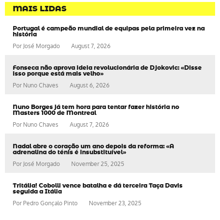
MAIS LIDAS
Portugal é campeão mundial de equipas pela primeira vez na
história
Por
José Morgado
August 7, 2026
Fonseca não aprova ideia revolucionária de Djokovic: «Disse
isso porque está mais velho»
Por
Nuno Chaves
August 6, 2026
Nuno Borges já tem hora para tentar fazer história no
Masters 1000 de Montreal
Por
Nuno Chaves
August 7, 2026
Nadal abre o coração um ano depois da reforma: «A
adrenalina do ténis é insubstituível»
Por
José Morgado
November 25, 2025
Tritália! Cobolli vence batalha e dá terceira Taça Davis
seguida a Itália
Por
Pedro Gonçalo Pinto
November 23, 2025