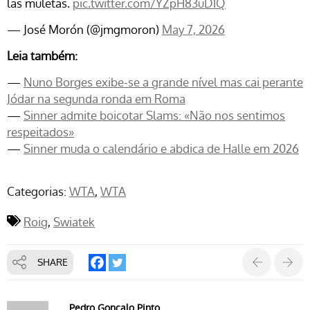
las muletas.
pic.twitter.com/YZpH83uD1Q
— José Morón (@jmgmoron)
May 7, 2026
Leia também:
—
Nuno Borges exibe-se a grande nível mas cai perante
Jódar na segunda ronda em Roma
—
Sinner admite boicotar Slams: «Não nos sentimos
respeitados»
—
Sinner muda o calendário e abdica de Halle em 2026
Categorias:
WTA
WTA
Roig
Swiatek
SHARE
Pedro Gonçalo Pinto