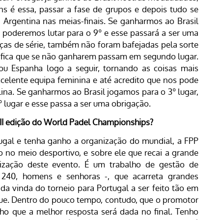
 é essa, passar a fase de grupos e depois tudo se
a Argentina nas meias-finais. Se ganharmos ao Brasil
 poderemos lutar para o 9º e esse passará a ser uma
as de série, também não foram bafejadas pela sorte
nifica que se não ganharem passam em segundo lugar.
ou Espanha logo a seguir, tornando as coisas mais
xcelente equipa feminina e até acredito que nos pode
ina. Se ganharmos ao Brasil jogamos para o 3º lugar,
 lugar e esse passa a ser uma obrigação.
III edição do World Padel Championships?
ugal e tenha ganho a organização do mundial, a FPP
 no meio desportivo, e sobre ele que recai a grande
nização deste evento. É um trabalho de gestão de
240, homens e senhoras -, que acarreta grandes
da vinda do torneio para Portugal a ser feito tão em
gue. Dentro do pouco tempo, contudo, que o promotor
ho que a melhor resposta será dada no final. Tenho