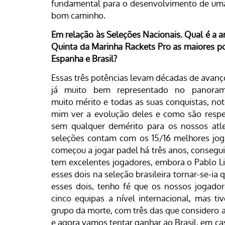
fundamental para o desenvolvimento de uma
bom caminho.
Em relação às Seleções Nacionais. Qual é a a
Quinta da Marinha Rackets Pro as maiores p
Espanha e Brasil?
Essas três potências levam décadas de avan
já muito bem representado no panorama
muito mérito e todas as suas conquistas, no
mim ver a evolução deles e como são respei
sem qualquer demérito para os nossos atle
seleções contam com os 15/16 melhores joga
começou a jogar padel há três anos, consegu
tem excelentes jogadores, embora o Pablo 
esses dois na seleção brasileira tornar-se-ia
esses dois, tenho fé que os nossos jogado
cinco equipas a nível internacional, mas 
grupo da morte, com três das que considero
e agora vamos tentar ganhar ao Brasil, em ca