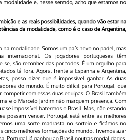
 modalidade e, nesse sentido, acho que estamos no
mbição e as reais possibilidades, quando vão estar na
otências da modalidade, como é o caso de Argentina,
ço na modalidade. Somos um país novo no padel, mas
 internacional. Os jogadores portugueses têm
te-se, são reconhecidas por todos. É um orgulho para
tados lá fora. Agora, frente a Espanha e Argentina,
tas, posso dizer que é impossível ganhar. As duas
dores do mundo. É muito difícil para Portugal, que
ir competir com essas duas equipas. O Brasil também
Lima e o Marcelo Jardim não marquem presença. Com
 quase impossível batermos o Brasil. Mas, não estando
res possam vencer. Portugal está entre as melhores
tivemos uma sorte madrasta no sorteio e ficámos no
 as cinco melhores formações do mundo. Tivemos azar
sa. Portugal já ganhou ao Brasil noutras modalidades,