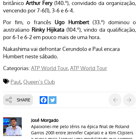
britânico
Arthur Fery
(140.º), convidado da organização,
vencendo por 7-6(1), 3-6 e 6-4.
Por fim, o francês
Ugo Humbert
(33.º) dominou o
australiano
Rinky Hijikata
(104.º), vindo da qualificação,
por 6-1 e 6-2 em pouco mais de uma hora.
Nakashima vai defrontar Cerundolo e Paul encara
Humbert neste sábado.
Categorias:
ATP World Tour
ATP World Tour
Paul
Queen's Club
SHARE
José Morgado
Apaixonei-me pelo ténis na épica final de Roland
Garros 2001 entre Jennifer Capriati e a Kim Clijsters
e nunca mais larguei uma modalidade que sempre