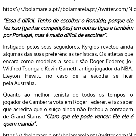
https:\/\/bolamarela.pt//bolamarela.pt//twitter.com/N
“Essa é difícil. Tenho de escolher o Ronaldo, porque ele
fez isso [ganhar competições] em outras ligas e também
por Portugal, mas é muito difícil de escolher”.
Instigado pelos seus seguidores, Kyrgios revelou ainda
algumas das suas preferências tenísticas. Os atletas que
encara como modelos a seguir são Roger Federer, Jo-
Wilfired Tsonga e Kevin Garnett, antigo jogador da NBA.
Lleyton Hewitt, no caso de a escolha se ficar
pela Austrália.
Quanto ao melhor tenista de todos os tempos, o
jogador de Camberra vota em Roger Federer, e faz saber
que acredita que o suíço ainda não fechou a contagem
de Grand Slams.
“Claro que ele pode vencer. Ele ele é
quem manda”.
https:\/\/bolamarela.pt//bolamarela.pt//twitter.com/N