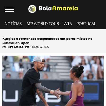
NOTÍCIAS
ATP WORLD TOUR
WTA
PORTUGAL
Kyrgios e Fernandez despachados em pares mistos no
Australian Open
Por
Pedro Gonçalo Pinto
- January 26, 2026