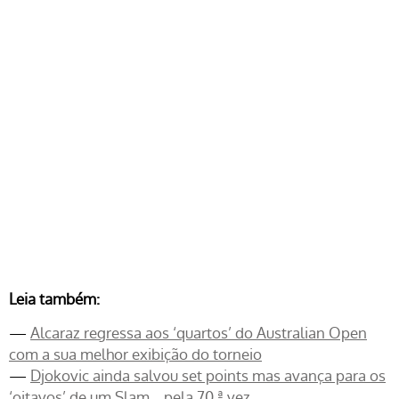
Leia também:
—
Alcaraz regressa aos ‘quartos’ do Australian Open
com a sua melhor exibição do torneio
—
Djokovic ainda salvou set points mas avança para os
‘oitavos’ de um Slam… pela 70.ª vez