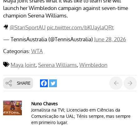
Maya Joint shares what it was like to learn she will
launch her Wimbledon campaign against seven-time
champion Serena Williams.
🎥
@StanSportAU
pic.twitter.com/bKUaylaQRt
— TennisAustralia (@TennisAustralia)
June 28, 2026
Categorias:
WTA
Maya Joint
Serena Williams
Wimbledon
SHARE
Nuno Chaves
Jornalista na TVI; Licenciado em Ciências da
Comunicação na UAL; Ténis sempre, mas sempre
em primeiro lugar.