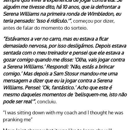
alguém me tivesse dito, há 10 anos, que ia defrontar a
Serena Williams na primeira ronda de Wimbledon, eu
teria pensado: ‘Isso é ridículo.'”
, começou por dizer,
antes de falar do momento do sorteio.
“Estávamos a ver no carro, mas eu estava a ficar
demasiado nervosa, por isso desligámos. Depois estava
sentada com o meu treinador e pensei que ele estava a
gozar comigo quando me disse: ‘Olha, vais jogar contra
a Serena Williams.’ Respondi: ‘Não, estás a brincar
comigo.’ Mas depois a Sam Stosur mandou-me uma
mensagem a dizer que eu ia jogar contra a Serena
Williams. Pensei: ‘Ok, fantástico.’ Acho que este é
mesmo daqueles momentos de ‘belisquem-me, isto não
pode ser real'”
, concluiu.
“I was sitting down with my coach and I thought he was
pranking me”