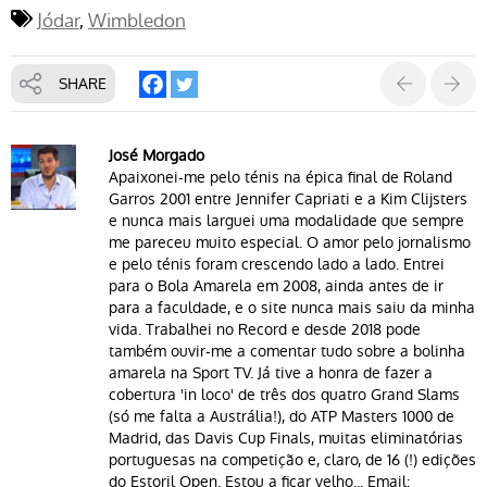
Jódar
Wimbledon
SHARE
José Morgado
Apaixonei-me pelo ténis na épica final de Roland
Garros 2001 entre Jennifer Capriati e a Kim Clijsters
e nunca mais larguei uma modalidade que sempre
me pareceu muito especial. O amor pelo jornalismo
e pelo ténis foram crescendo lado a lado. Entrei
para o Bola Amarela em 2008, ainda antes de ir
para a faculdade, e o site nunca mais saiu da minha
vida. Trabalhei no Record e desde 2018 pode
também ouvir-me a comentar tudo sobre a bolinha
amarela na Sport TV. Já tive a honra de fazer a
cobertura 'in loco' de três dos quatro Grand Slams
(só me falta a Austrália!), do ATP Masters 1000 de
Madrid, das Davis Cup Finals, muitas eliminatórias
portuguesas na competição e, claro, de 16 (!) edições
do Estoril Open. Estou a ficar velho... Email: