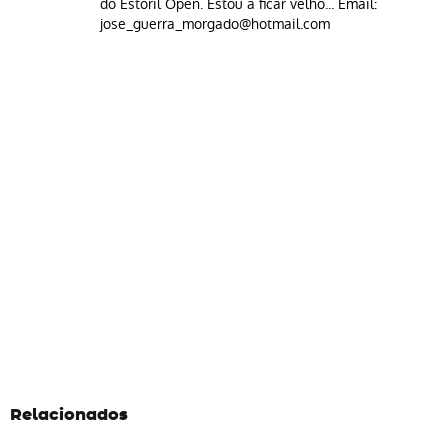
do Estoril Open. Estou a ficar velho... Email:
jose_guerra_morgado@hotmail.com
Relacionados