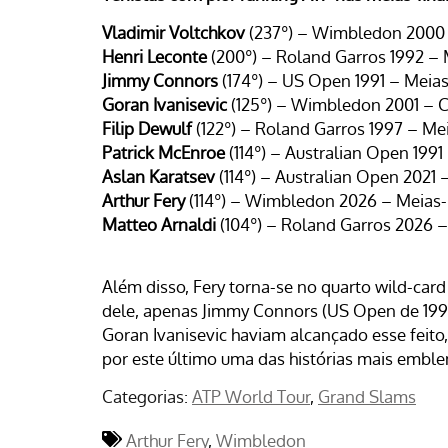
Vladimir Voltchkov
(237º) – Wimbledon 2000 
Henri Leconte
(200º) – Roland Garros 1992 – 
Jimmy Connors
(174º) – US Open 1991 – Meias
Goran Ivanisevic
(125º) – Wimbledon 2001 –
Filip Dewulf
(122º) – Roland Garros 1997 – Mei
Patrick McEnroe
(114º) – Australian Open 1991
Aslan Karatsev
(114º) – Australian Open 2021 
Arthur Fery
(114º) – Wimbledon 2026 –
Meias-
Matteo Arnaldi
(104º) – Roland Garros 2026 –
Além disso,
Fery torna-se no quarto wild-card
dele, apenas
Jimmy Connors
(US Open de 199
Goran
Ivanisevic
haviam alcançado esse feito
por este último uma das histórias mais embl
Categorias:
ATP World Tour
Grand Slams
Arthur Fery
Wimbledon