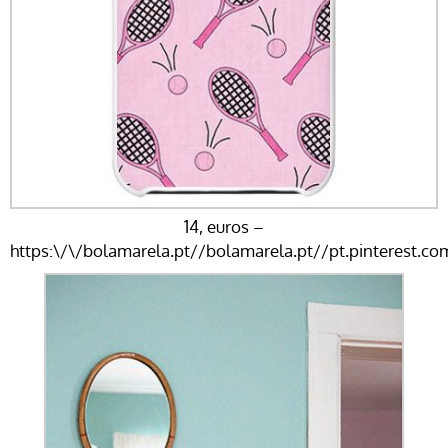
14, euros –
https:\/\/bolamarela.pt//bolamarela.pt//pt.pinterest.