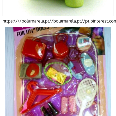
https:\/\/bolamarela.pt//bolamarela.pt//pt.pinterest.