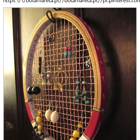
https:\/\/bolamarela.pt//bolamarela.pt//pt.pinterest