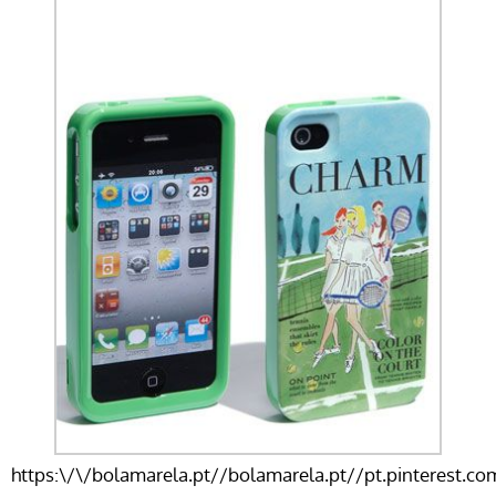
https:\/\/bolamarela.pt//bolamarela.pt//pt.pinterest.c