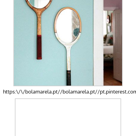
https:\/\/bolamarela.pt//bolamarela.pt//pt.pinterest.