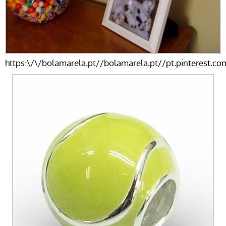
https:\/\/bolamarela.pt//bolamarela.pt//pt.pinterest.