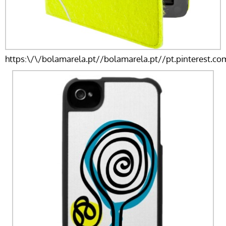
https:\/\/bolamarela.pt//bolamarela.pt//pt.pinterest.