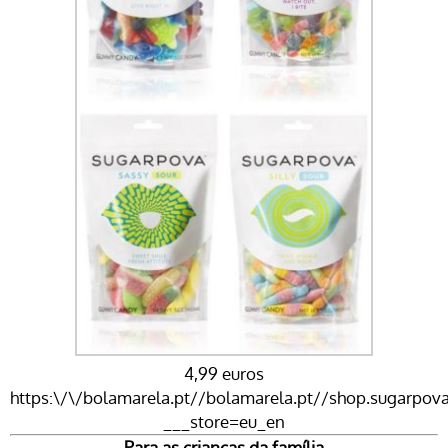
4,99 euros
https:\/\/bolamarela.pt//bolamarela.pt//shop.sugarpov
___store=eu_en