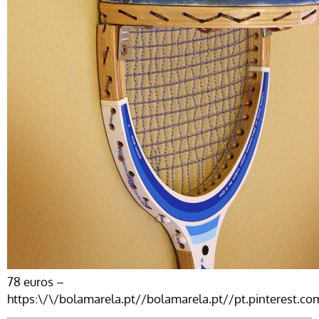
78 euros –
https:\/\/bolamarela.pt//bolamarela.pt//pt.pinterest.co