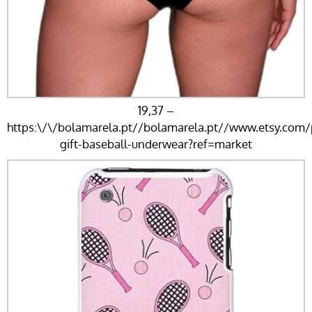
19,37 –
https:\/\/bolamarela.pt//bolamarela.pt//www.etsy.com/p
gift-baseball-underwear?ref=market