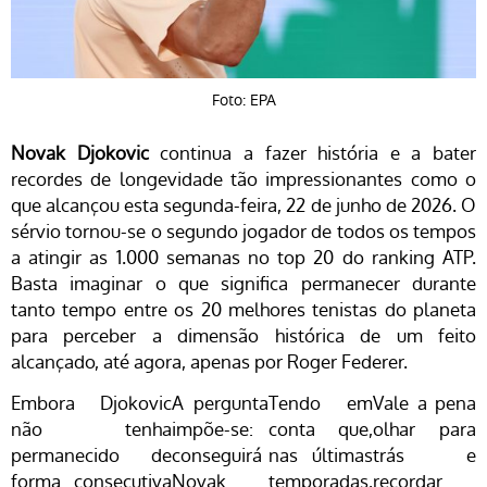
Foto: EPA
Novak Djokovic
continua a fazer história e a bater
recordes de longevidade tão impressionantes como o
que alcançou esta segunda-feira, 22 de junho de 2026. O
sérvio tornou-se o segundo jogador de todos os tempos
a atingir as 1.000 semanas no top 20 do ranking ATP.
Basta imaginar o que significa permanecer durante
tanto tempo entre os 20 melhores tenistas do planeta
para perceber a dimensão histórica de um feito
alcançado, até agora, apenas por
Roger Federer
.
Embora Djokovic
A pergunta
Tendo em
Vale a pena
não tenha
impõe-se:
conta que,
olhar para
permanecido de
conseguirá
nas últimas
trás e
forma consecutiva
Novak
temporadas,
recordar