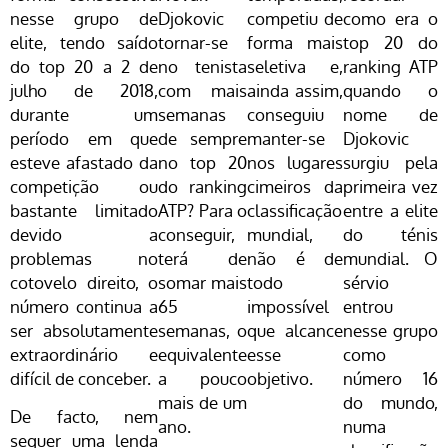
nesse grupo de
Djokovic
competiu de
como era o
elite, tendo saído
tornar-se
forma mais
top 20 do
do top 20 a 2 de
no tenista
seletiva e,
ranking ATP
julho de 2018,
com mais
ainda assim,
quando o
durante um
semanas
conseguiu
nome de
período em que
de sempre
manter-se
Djokovic
esteve afastado da
no top 20
nos lugares
surgiu pela
competição ou
do ranking
cimeiros da
primeira vez
bastante limitado
ATP? Para o
classificação
entre a elite
devido a
conseguir,
mundial,
do ténis
problemas no
terá de
não é de
mundial. O
cotovelo direito, o
somar mais
todo
sérvio
número continua a
65
impossível
entrou
ser absolutamente
semanas, o
que alcance
nesse grupo
extraordinário e
equivalente
esse
como
difícil de conceber.
a pouco
objetivo.
número 16
mais de um
do mundo,
De facto, nem
ano.
numa
sequer uma lenda