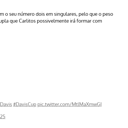
em o seu número dois em singulares, pelo que o peso
upla que Carlitos possivelmente irá formar com
Davis
#DavisCup
pic.twitter.com/MtlMaXmwGJ
025