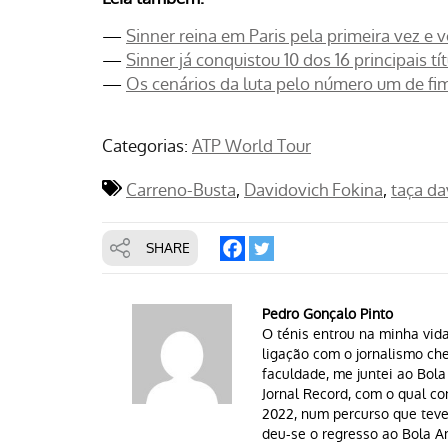
—
Sinner reina em Paris pela primeira vez e
—
Sinner já conquistou 10 dos 16 principais t
—
Os cenários da luta pelo número um de fim
Categorias:
ATP World Tour
Carreno-Busta
Davidovich Fokina
taça da
SHARE
Pedro Gonçalo Pinto
O ténis entrou na minha vid
ligação com o jornalismo c
faculdade, me juntei ao Bol
Jornal Record, com o qual co
2022, num percurso que teve
deu-se o regresso ao Bola Am