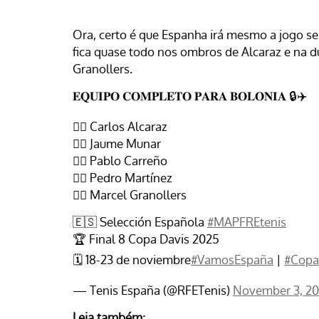
Ora, certo é que Espanha irá mesmo a jogo s
fica quase todo nos ombros de Alcaraz e na d
Granollers.
𝐄𝐐𝐔𝐈𝐏𝐎 𝐂𝐎𝐌𝐏𝐋𝐄𝐓𝐎 𝐏𝐀𝐑𝐀 𝐁𝐎𝐋𝐎𝐍𝐈𝐀 🔒✈️
❤️‍🔥 Carlos Alcaraz
❤️‍🔥 Jaume Munar
❤️‍🔥 Pablo Carreño
❤️‍🔥 Pedro Martínez
❤️‍🔥 Marcel Granollers
🇪🇸 Selección Española
#MAPFREtenis
🏆 Final 8 Copa Davis 2025
🗓️ 18-23 de noviembre
#VamosEspaña
|
#Copa
— Tenis España (@RFETenis)
November 3, 2
Leia também: