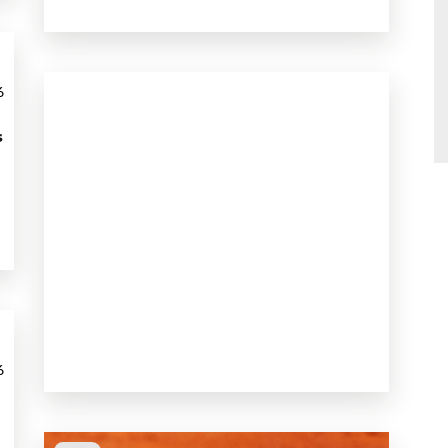
6
s
6