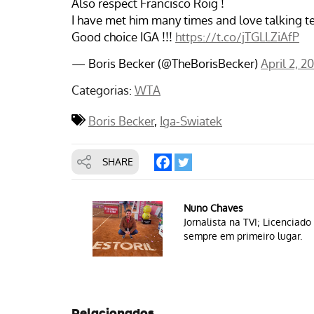
Also respect Francisco Roig !
I have met him many times and love talking te
Good choice IGA !!!
https://t.co/jTGLLZiAfP
— Boris Becker (@TheBorisBecker)
April 2, 2
Categorias:
WTA
Boris Becker
Iga-Swiatek
SHARE
Nuno Chaves
Jornalista na TVI; Licencia
sempre em primeiro lugar.
Relacionados