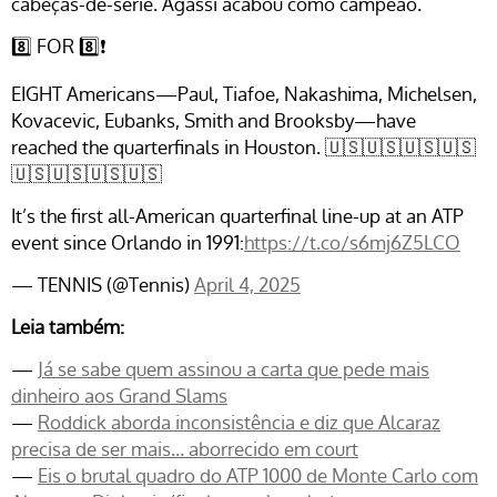
cabeças-de-série. Agassi acabou como campeão.
8️⃣ FOR 8️⃣❗
EIGHT Americans—Paul, Tiafoe, Nakashima, Michelsen,
Kovacevic, Eubanks, Smith and Brooksby—have
reached the quarterfinals in Houston. 🇺🇸🇺🇸🇺🇸🇺🇸
🇺🇸🇺🇸🇺🇸🇺🇸
It’s the first all-American quarterfinal line-up at an ATP
event since Orlando in 1991:
https://t.co/s6mj6Z5LCO
— TENNIS (@Tennis)
April 4, 2025
Leia também:
—
Já se sabe quem assinou a carta que pede mais
dinheiro aos Grand Slams
—
Roddick aborda inconsistência e diz que Alcaraz
precisa de ser mais… aborrecido em court
—
Eis o brutal quadro do ATP 1000 de Monte Carlo com